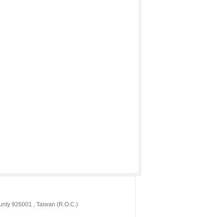
7號
nty 926001 , Taiwan (R.O.C.)