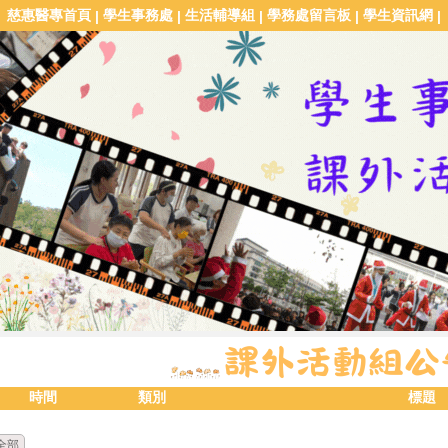
慈惠醫專首頁
學生事務處
生活輔導組
學務處留言板
學生資訊網
|
|
|
|
|
時間
類別
標題
全部