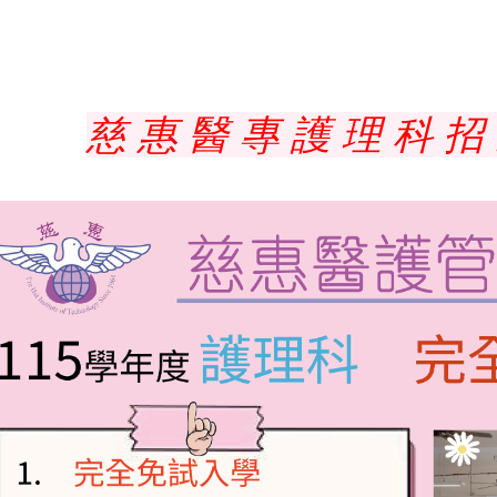
慈 惠 醫 專 護 理 科 招