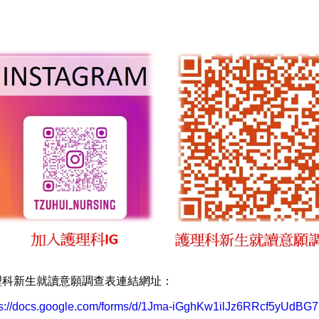
理科新生就讀意願調查表連結網址：
ps://docs.google.com/forms/d/1Jma-iGghKw1ilJz6RRcf5yUdBG