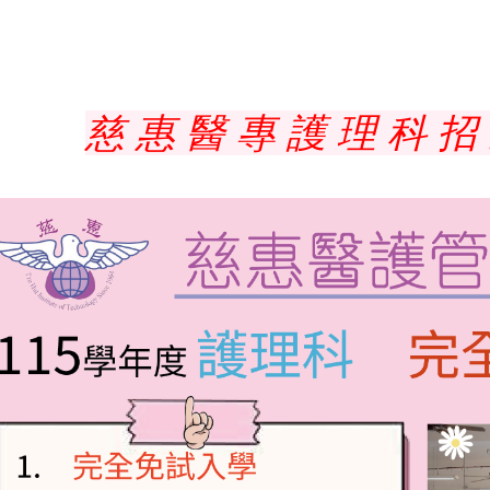
慈 惠 醫 專 護 理 科 招