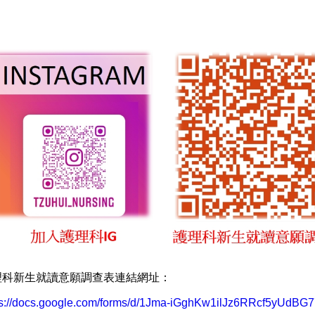
理科新生就讀意願調查表連結網址：
ps://docs.google.com/forms/d/1Jma-iGghKw1ilJz6RRcf5yUdBG