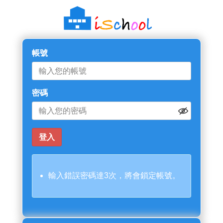
帳號
密碼
輸入錯誤密碼達3次，將會鎖定帳號。