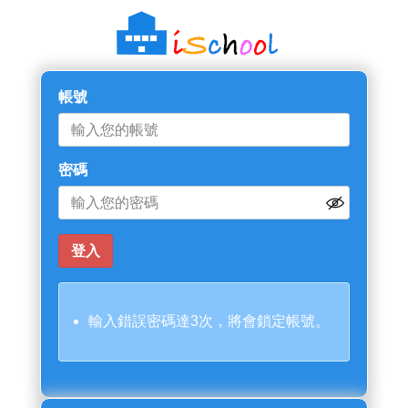
帳號
密碼
輸入錯誤密碼達3次，將會鎖定帳號。